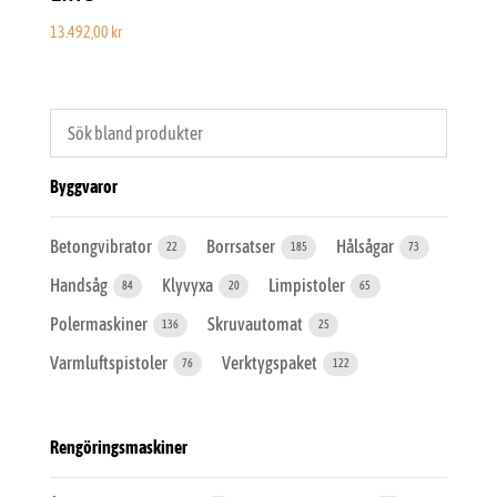
13.492,00
kr
Byggvaror
Betongvibrator
Borrsatser
Hålsågar
22
185
73
Handsåg
Klyvyxa
Limpistoler
84
20
65
Polermaskiner
Skruvautomat
136
25
Varmluftspistoler
Verktygspaket
76
122
Rengöringsmaskiner