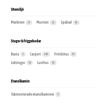
Utemiljö
Marksten
Mursten
Spabad
37
12
96
Stugor & Friggebodar
Bastu
Carport
Fritidshus
5
140
29
Lekstugor
Lusthus
18
42
Etanolkamin
Takmonterade etanolkaminer
5