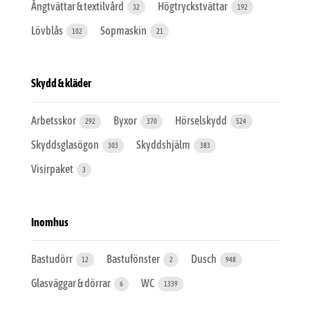
Ångtvättar & textilvård
Högtryckstvättar
32
192
Lövblås
Sopmaskin
102
21
Skydd & kläder
Arbetsskor
Byxor
Hörselskydd
292
370
524
Skyddsglasögon
Skyddshjälm
303
383
Visirpaket
3
Inomhus
Bastudörr
Bastufönster
Dusch
12
2
948
Glasväggar & dörrar
WC
6
1339