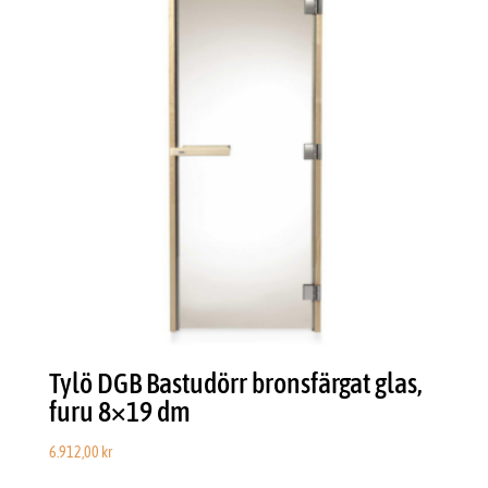
Tylö DGB Bastudörr bronsfärgat glas,
furu 8×19 dm
6.912,00
kr