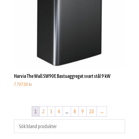
Harvia The Wall SW90E Bastuaggregat svart stål 9 kW
7.707,00
kr
1
2
3
4
…
8
9
10
→