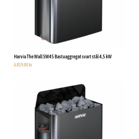
Harvia The Wall SW45 Bastuaggregat svart stål 4,5 kW
6.819,00
kr