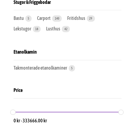
Stugor & Friggebodar
Bastu
Carport
Fritidshus
5
140
29
Lekstugor
Lusthus
18
42
Etanolkamin
Takmonterade etanolkaminer
5
Price
0
kr
-
333666.00
kr