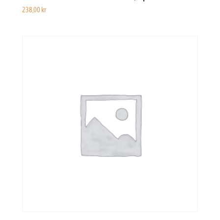
238,00
kr