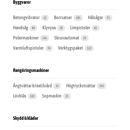
Byggvaror
Betongvibrator
Borrsatser
Hålsågar
22
185
73
Handsåg
Klyvyxa
Limpistoler
84
20
65
Polermaskiner
Skruvautomat
136
25
Varmluftspistoler
Verktygspaket
76
122
Rengöringsmaskiner
Ångtvättar & textilvård
Högtryckstvättar
32
192
Lövblås
Sopmaskin
102
21
Skydd & kläder