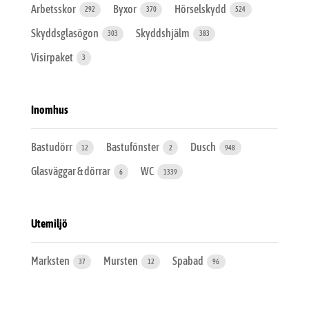
Arbetsskor
Byxor
Hörselskydd
292
370
524
Skyddsglasögon
Skyddshjälm
303
383
Visirpaket
3
Inomhus
Bastudörr
Bastufönster
Dusch
12
2
948
Glasväggar & dörrar
WC
6
1339
Utemiljö
Marksten
Mursten
Spabad
37
12
96