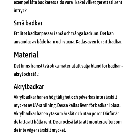
exempel låta badkarets sida vara i kakel vilket ger ett stilrent
intryck.
Små badkar
Ett litet badkar passar i små och trånga badrum. Det kan
användas av både barn och vuxna. Kallas även för sittbadkar.
Material
Det finns främst två olika material att välja bland för badkar –
akryl och stål:
Akrylbadkar
Akrylbadkar har en hög tålighet och påverkas inte särskilt
mycket av UV-strålning. Dessa kallas även för badkar i plast.
Akrylbadkar har en yta som är slät och utan porer. Därför är
de lätta att hålla rent. De är också lätta att montera eftersom
de inte väger särskilt mycket.