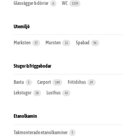
Glasväggar & dörrar
WC
6
1339
Utemiljö
Marksten
Mursten
Spabad
37
12
96
Stugor & Friggebodar
Bastu
Carport
Fritidshus
5
140
29
Lekstugor
Lusthus
18
42
Etanolkamin
Takmonterade etanolkaminer
5