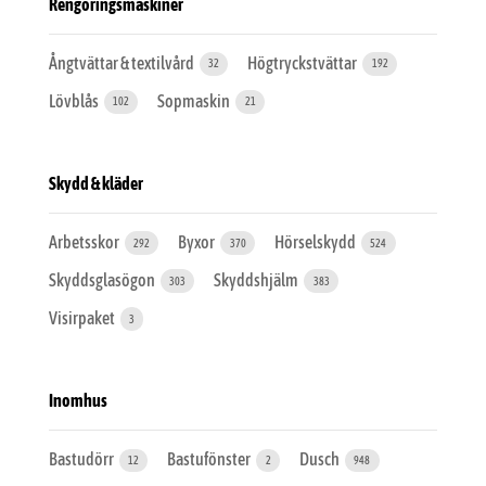
Rengöringsmaskiner
Ångtvättar & textilvård
Högtryckstvättar
32
192
Lövblås
Sopmaskin
102
21
Skydd & kläder
Arbetsskor
Byxor
Hörselskydd
292
370
524
Skyddsglasögon
Skyddshjälm
303
383
Visirpaket
3
Inomhus
Bastudörr
Bastufönster
Dusch
12
2
948