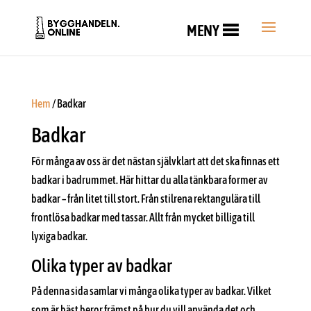
MENY
Hem
/ Badkar
Badkar
För många av oss är det nästan självklart att det ska finnas ett
badkar i badrummet. Här hittar du alla tänkbara former av
badkar – från litet till stort. Från stilrena rektangulära till
frontlösa badkar med tassar. Allt från mycket billiga till
lyxiga badkar.
Olika typer av badkar
På denna sida samlar vi många olika typer av badkar. Vilket
som är bäst beror främst på hur du vill använda det och