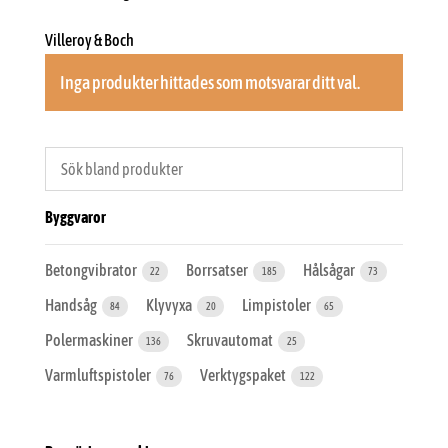
Villeroy & Boch
Inga produkter hittades som motsvarar ditt val.
Byggvaror
Betongvibrator
Borrsatser
Hålsågar
22
185
73
Handsåg
Klyvyxa
Limpistoler
84
20
65
Polermaskiner
Skruvautomat
136
25
Varmluftspistoler
Verktygspaket
76
122