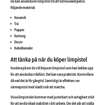
Du kan använda en limpistol till att limma exempelvis
följande material:
Keramik
Trä
Papper
Kartong
Dosor
Kabelkanaler
Att tänka på när du köper limpistol
Fundera på om du vill köpa en limpistol som kan laddas upp
för att användas trådlöst. Det kan vara praktiskt. Kontrollera
då vad det är för gångtid. Samtidigt är effekten i en
värmepistol med sladd svår att matcha.
Vissa limpistoler kommer med justerbart och avtagbart stöd
för att ge dig ökad stabilitet i ditt arbete. Om det går att ställa