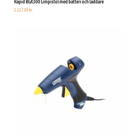
Rapid BGX300 Limpistol med batteri och laddare
1.317,00
kr