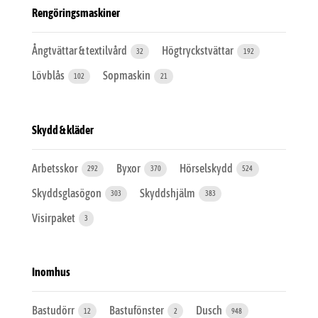
Rengöringsmaskiner
Ångtvättar & textilvård
Högtryckstvättar
32
192
Lövblås
Sopmaskin
102
21
Skydd & kläder
Arbetsskor
Byxor
Hörselskydd
292
370
524
Skyddsglasögon
Skyddshjälm
303
383
Visirpaket
3
Inomhus
Bastudörr
Bastufönster
Dusch
12
2
948