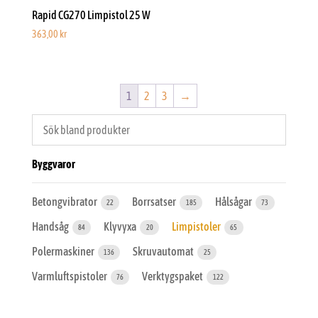
Rapid CG270 Limpistol 25 W
363,00
kr
1
2
3
→
Byggvaror
Betongvibrator
Borrsatser
Hålsågar
22
185
73
Handsåg
Klyvyxa
Limpistoler
84
20
65
Polermaskiner
Skruvautomat
136
25
Varmluftspistoler
Verktygspaket
76
122