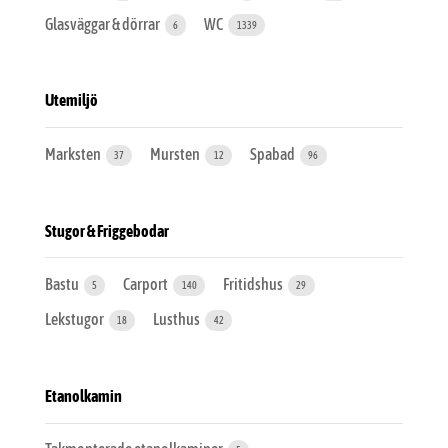
Glasväggar & dörrar
WC
6
1339
Utemiljö
Marksten
Mursten
Spabad
37
12
96
Stugor & Friggebodar
Bastu
Carport
Fritidshus
5
140
29
Lekstugor
Lusthus
18
42
Etanolkamin