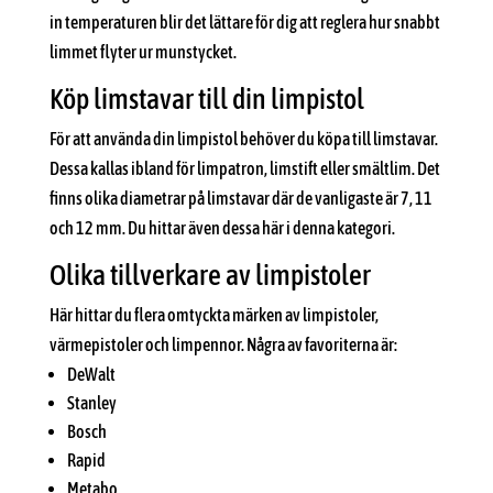
in temperaturen blir det lättare för dig att reglera hur snabbt
limmet flyter ur munstycket.
Köp limstavar till din limpistol
För att använda din limpistol behöver du köpa till limstavar.
Dessa kallas ibland för limpatron, limstift eller smältlim. Det
finns olika diametrar på limstavar där de vanligaste är 7, 11
och 12 mm. Du hittar även dessa här i denna kategori.
Olika tillverkare av limpistoler
Här hittar du flera omtyckta märken av limpistoler,
värmepistoler och limpennor. Några av favoriterna är:
DeWalt
Stanley
Bosch
Rapid
Metabo