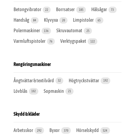
Betongvibrator
Borrsatser
Hålsågar
22
185
73
Handsåg
Klyvyxa
Limpistoler
84
20
65
Polermaskiner
Skruvautomat
136
25
Varmluftspistoler
Verktygspaket
76
122
Rengöringsmaskiner
Ångtvättar & textilvård
Högtryckstvättar
32
192
Lövblås
Sopmaskin
102
21
Skydd & kläder
Arbetsskor
Byxor
Hörselskydd
292
370
524