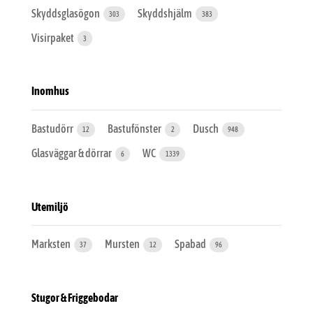
Skyddsglasögon
Skyddshjälm
303
383
Visirpaket
3
Inomhus
Bastudörr
Bastufönster
Dusch
12
2
948
Glasväggar & dörrar
WC
6
1339
Utemiljö
Marksten
Mursten
Spabad
37
12
96
Stugor & Friggebodar