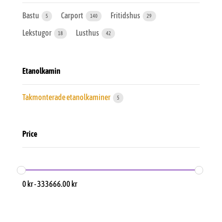
Bastu
Carport
Fritidshus
5
140
29
Lekstugor
Lusthus
18
42
Etanolkamin
Takmonterade etanolkaminer
5
Price
0
kr
-
333666.00
kr