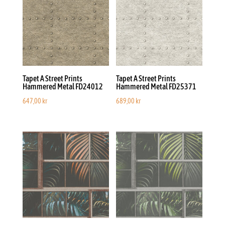
Tapet A Street Prints
Tapet A Street Prints
Hammered Metal FD24012
Hammered Metal FD25371
647,00
kr
689,00
kr