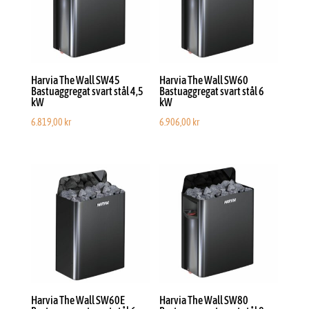
Harvia The Wall SW45
Harvia The Wall SW60
Bastuaggregat svart stål 4,5
Bastuaggregat svart stål 6
kW
kW
6.819,00
kr
6.906,00
kr
Harvia The Wall SW60E
Harvia The Wall SW80