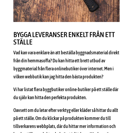
BYGGA LEVERANSER ENKELT FRÅN ETT
STÄLLE
Vad kan vara enklare än att beställa byggnadsmaterial direkt
från din hemmasoffa? Du kan hitta ett brett utbud av
byggmaterial från flera onlinebutiker över internet. Men i
vilken webbutik kan jag hitta den bästa produkten?
Vi har listat flera byggbutiker online-butiker på ett ställe där
du själv kan hitta den perfekta produkten.
Oavsett om du letar efter verktyg eller kläder så hittar du allt
på ett ställe. Om du klickar på produkten kommer du till
tillverkarens webbplats, där du hittar mer information och