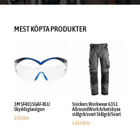
MEST KÖPTA PRODUKTER
3M SF401SGAF-BLU
Snickers Workwear 6351
Skyddsglasögon
AllroundWork Arbetsbyxa
stålgrå/svart Stålgrå/Svart
130,00
kr
1.416,00
kr