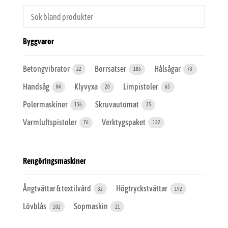
Byggvaror
Betongvibrator
Borrsatser
Hålsågar
22
185
73
Handsåg
Klyvyxa
Limpistoler
84
20
65
Polermaskiner
Skruvautomat
136
25
Varmluftspistoler
Verktygspaket
76
122
Rengöringsmaskiner
Ångtvättar & textilvård
Högtryckstvättar
32
192
Lövblås
Sopmaskin
102
21