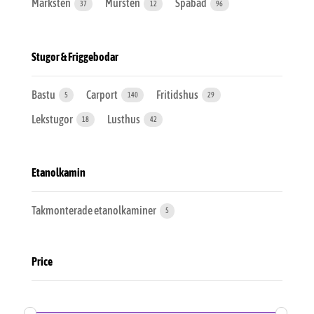
Marksten
Mursten
Spabad
37
12
96
Stugor & Friggebodar
Bastu
Carport
Fritidshus
5
140
29
Lekstugor
Lusthus
18
42
Etanolkamin
Takmonterade etanolkaminer
5
Price