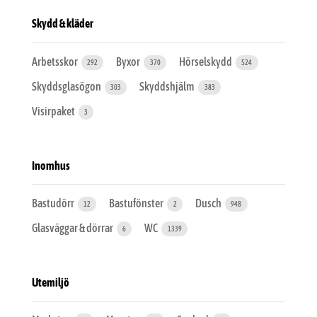
Skydd & kläder
Arbetsskor
Byxor
Hörselskydd
292
370
524
Skyddsglasögon
Skyddshjälm
303
383
Visirpaket
3
Inomhus
Bastudörr
Bastufönster
Dusch
12
2
948
Glasväggar & dörrar
WC
6
1339
Utemiljö