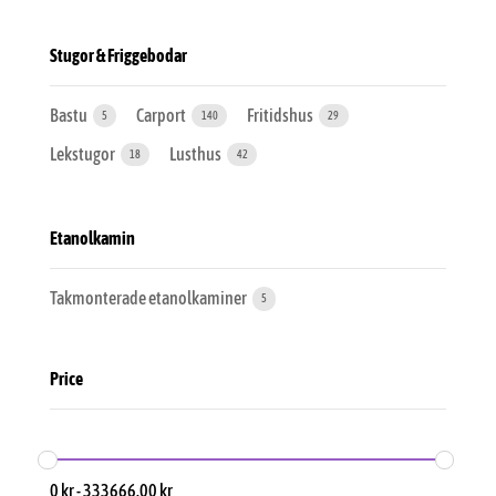
Stugor & Friggebodar
Bastu
Carport
Fritidshus
5
140
29
Lekstugor
Lusthus
18
42
Etanolkamin
Takmonterade etanolkaminer
5
Price
0
kr
-
333666.00
kr