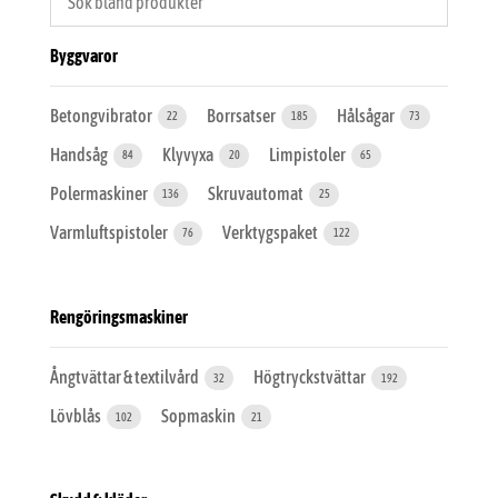
Byggvaror
Betongvibrator
Borrsatser
Hålsågar
22
185
73
Handsåg
Klyvyxa
Limpistoler
84
20
65
Polermaskiner
Skruvautomat
136
25
Varmluftspistoler
Verktygspaket
76
122
Rengöringsmaskiner
Ångtvättar & textilvård
Högtryckstvättar
32
192
Lövblås
Sopmaskin
102
21