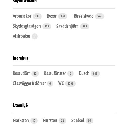
Skydd & kläder
Arbetsskor
Byxor
Hörselskydd
292
370
524
Skyddsglasögon
Skyddshjälm
303
383
Visirpaket
3
Inomhus
Bastudörr
Bastufönster
Dusch
12
2
948
Glasväggar & dörrar
WC
6
1339
Utemiljö
Marksten
Mursten
Spabad
37
12
96