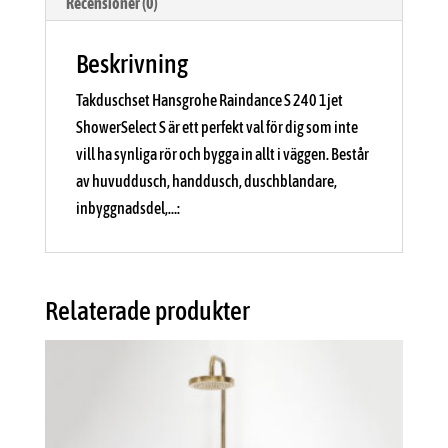
Recensioner (0)
Beskrivning
Takduschset Hansgrohe Raindance S 240 1jet
ShowerSelect S är ett perfekt val för dig som inte
vill ha synliga rör och bygga in allt i väggen. Består
av huvuddusch, handdusch, duschblandare,
inbyggnadsdel,…:
Relaterade produkter