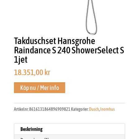
Takduschset Hansgrohe
Raindance S 240 ShowerSelect S
1jet
18.351,00
kr
Köp nu / Mer info
Artikelnr:
8616131864896909821
Kategorier:
Dusch
,
Inomhus
Beskrivning