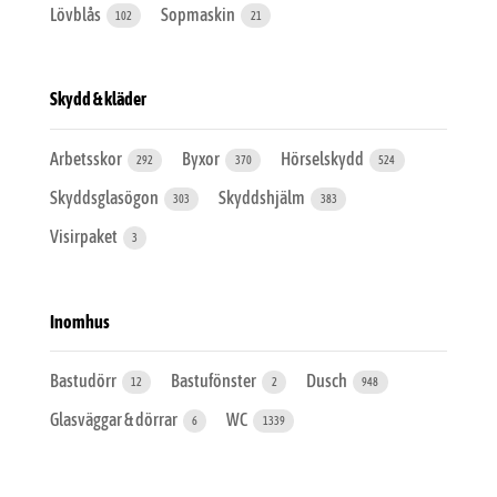
Lövblås
Sopmaskin
102
21
Skydd & kläder
Arbetsskor
Byxor
Hörselskydd
292
370
524
Skyddsglasögon
Skyddshjälm
303
383
Visirpaket
3
Inomhus
Bastudörr
Bastufönster
Dusch
12
2
948
Glasväggar & dörrar
WC
6
1339