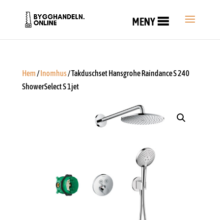
MENY
Hem
/
Inomhus
/ Takduschset Hansgrohe Raindance S 240
ShowerSelect S 1jet