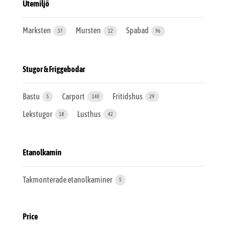
Utemiljö
Marksten
Mursten
Spabad
37
12
96
Stugor & Friggebodar
Bastu
Carport
Fritidshus
5
140
29
Lekstugor
Lusthus
18
42
Etanolkamin
Takmonterade etanolkaminer
5
Price