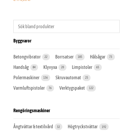
Byggvaror
Betongvibrator
Borrsatser
Hålsågar
22
185
73
Handsåg
Klyvyxa
Limpistoler
84
20
65
Polermaskiner
Skruvautomat
136
25
Varmluftspistoler
Verktygspaket
76
122
Rengöringsmaskiner
Ångtvättar & textilvård
Högtryckstvättar
32
192