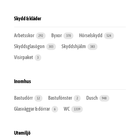
Skydd & kläder
Arbetsskor
Byxor
Hörselskydd
292
370
524
Skyddsglasögon
Skyddshjälm
303
383
Visirpaket
3
Inomhus
Bastudörr
Bastufönster
Dusch
12
2
948
Glasväggar & dörrar
WC
6
1339
Utemiljö