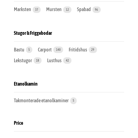
Marksten
Mursten
Spabad
37
12
96
Stugor & Friggebodar
Bastu
Carport
Fritidshus
5
140
29
Lekstugor
Lusthus
18
42
Etanolkamin
Takmonterade etanolkaminer
5
Price