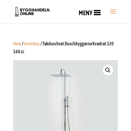
MENY
Hem
/
Inomhus
/ Takduschset Duschbyggarna Kvadrat 320
160 cc