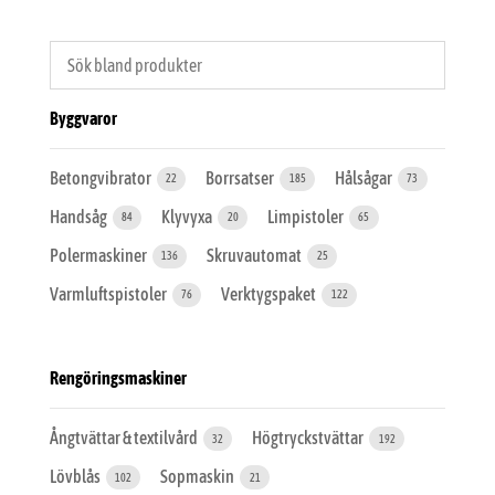
Byggvaror
Betongvibrator
Borrsatser
Hålsågar
22
185
73
Handsåg
Klyvyxa
Limpistoler
84
20
65
Polermaskiner
Skruvautomat
136
25
Varmluftspistoler
Verktygspaket
76
122
Rengöringsmaskiner
Ångtvättar & textilvård
Högtryckstvättar
32
192
Lövblås
Sopmaskin
102
21