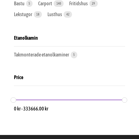
Bastu
Carport
Fritidshus
5
140
29
Lekstugor
Lusthus
18
42
Etanolkamin
Takmonterade etanolkaminer
5
Price
0
kr
-
333666.00
kr