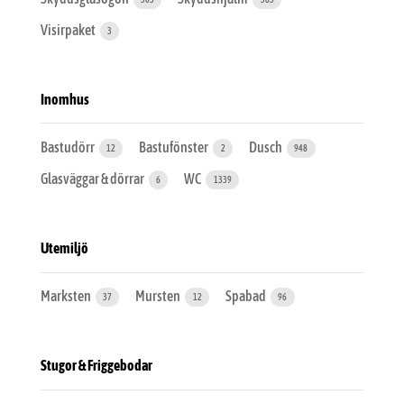
Visirpaket
3
Inomhus
Bastudörr
Bastufönster
Dusch
12
2
948
Glasväggar & dörrar
WC
6
1339
Utemiljö
Marksten
Mursten
Spabad
37
12
96
Stugor & Friggebodar