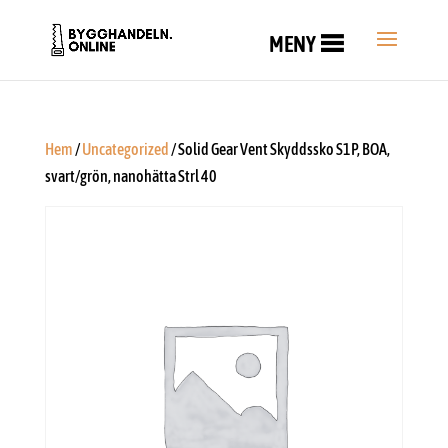
MENY
Hem
/
Uncategorized
/ Solid Gear Vent Skyddssko S1P, BOA,
svart/grön, nanohätta Strl 40