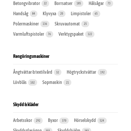
Betongvibrator
Borrsatser
Hålsågar
22
185
73
Handsåg
Klyvyxa
Limpistoler
84
20
65
Polermaskiner
Skruvautomat
136
25
Varmluftspistoler
Verktygspaket
76
122
Rengöringsmaskiner
Ångtvättar & textilvård
Högtryckstvättar
32
192
Lövblås
Sopmaskin
102
21
Skydd & kläder
Arbetsskor
Byxor
Hörselskydd
292
370
524
Skyddsglasögon
Skyddshjälm
303
383