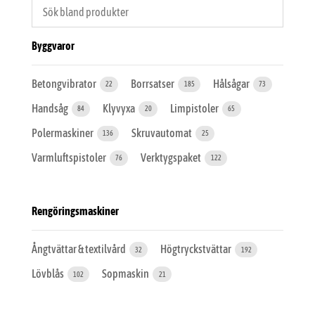
Byggvaror
Betongvibrator
Borrsatser
Hålsågar
22
185
73
Handsåg
Klyvyxa
Limpistoler
84
20
65
Polermaskiner
Skruvautomat
136
25
Varmluftspistoler
Verktygspaket
76
122
Rengöringsmaskiner
Ångtvättar & textilvård
Högtryckstvättar
32
192
Lövblås
Sopmaskin
102
21