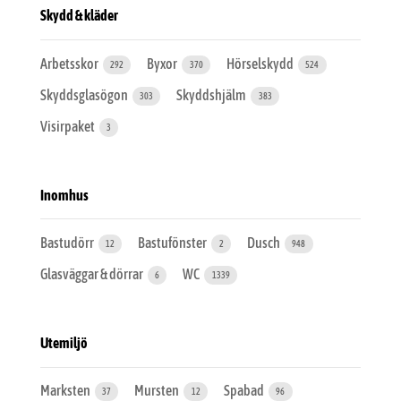
Skydd & kläder
Arbetsskor
Byxor
Hörselskydd
292
370
524
Skyddsglasögon
Skyddshjälm
303
383
Visirpaket
3
Inomhus
Bastudörr
Bastufönster
Dusch
12
2
948
Glasväggar & dörrar
WC
6
1339
Utemiljö
Marksten
Mursten
Spabad
37
12
96