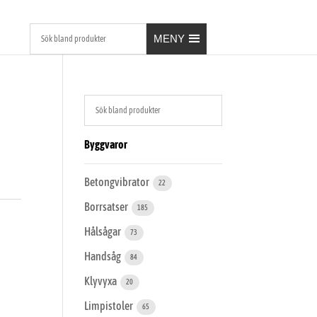
MENY
Byggvaror
Betongvibrator
22
Borrsatser
185
Hålsågar
73
Handsåg
84
Klyvyxa
20
Limpistoler
65