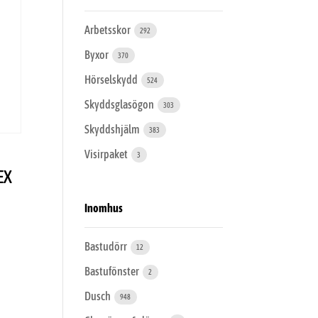
Arbetsskor
292
Byxor
370
Hörselskydd
524
Skyddsglasögon
303
Skyddshjälm
383
Visirpaket
3
EX
Inomhus
Bastudörr
12
Bastufönster
2
Dusch
948