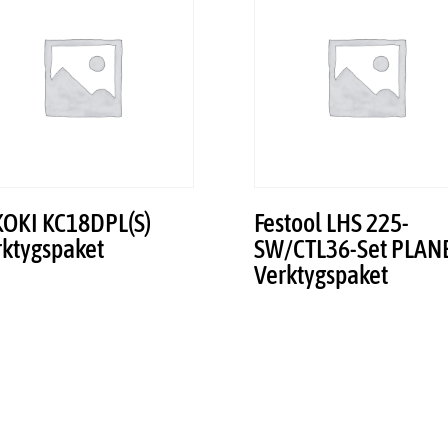
KOKI KC18DPL(S)
Festool LHS 225-
rktygspaket
SW/CTL36-Set PLAN
Verktygspaket