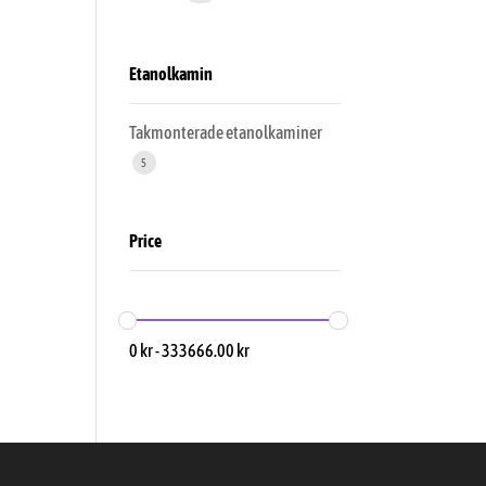
Etanolkamin
Takmonterade etanolkaminer
5
Price
0
kr
-
333666.00
kr