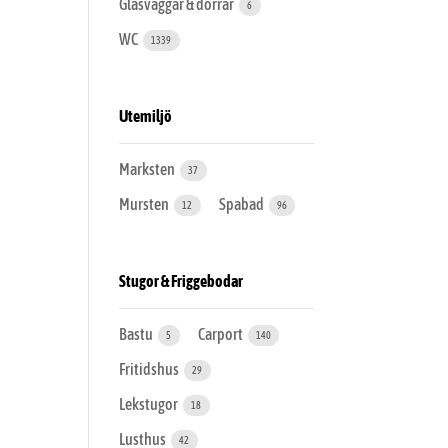
Glasväggar & dörrar
6
WC
1339
Utemiljö
Marksten
37
Mursten
Spabad
12
96
Stugor & Friggebodar
Bastu
Carport
5
140
Fritidshus
29
Lekstugor
18
Lusthus
42