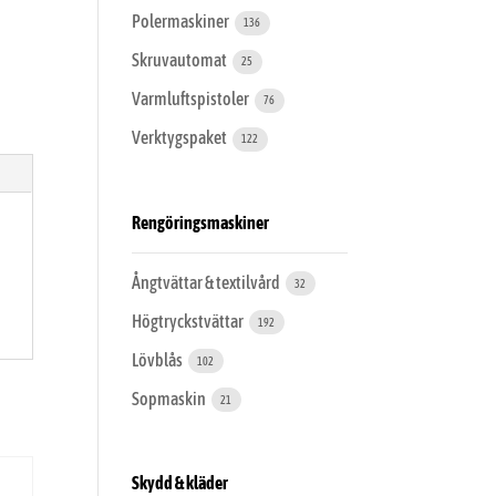
Polermaskiner
136
Skruvautomat
25
Varmluftspistoler
76
Verktygspaket
122
Rengöringsmaskiner
Ångtvättar & textilvård
32
Högtryckstvättar
192
Lövblås
102
Sopmaskin
21
Skydd & kläder