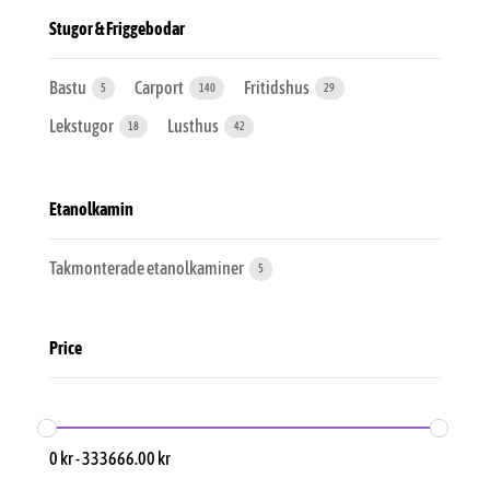
Stugor & Friggebodar
Bastu
Carport
Fritidshus
5
140
29
Lekstugor
Lusthus
18
42
Etanolkamin
Takmonterade etanolkaminer
5
Price
0
kr
-
333666.00
kr