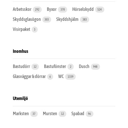
Arbetsskor
Byxor
Hörselskydd
292
370
524
Skyddsglasögon
Skyddshjälm
303
383
Visirpaket
3
Inomhus
Bastudörr
Bastufönster
Dusch
12
2
948
Glasväggar & dörrar
WC
6
1339
Utemiljö
Marksten
Mursten
Spabad
37
12
96