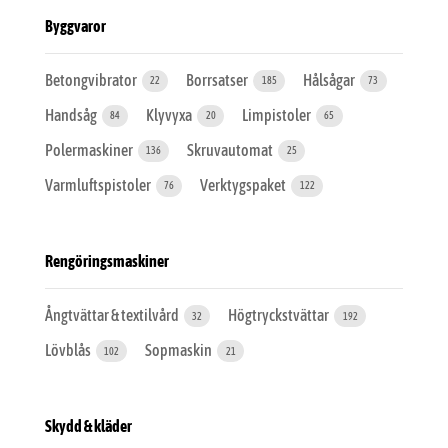
Byggvaror
Betongvibrator
Borrsatser
Hålsågar
22
185
73
Handsåg
Klyvyxa
Limpistoler
84
20
65
Polermaskiner
Skruvautomat
136
25
Varmluftspistoler
Verktygspaket
76
122
Rengöringsmaskiner
Ångtvättar & textilvård
Högtryckstvättar
32
192
Lövblås
Sopmaskin
102
21
Skydd & kläder