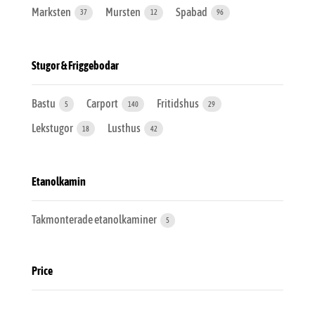
Marksten
Mursten
Spabad
37
12
96
Stugor & Friggebodar
Bastu
Carport
Fritidshus
5
140
29
Lekstugor
Lusthus
18
42
Etanolkamin
Takmonterade etanolkaminer
5
Price