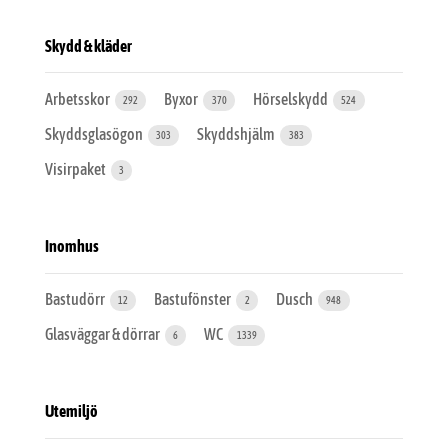
Skydd & kläder
Arbetsskor
Byxor
Hörselskydd
292
370
524
Skyddsglasögon
Skyddshjälm
303
383
Visirpaket
3
Inomhus
Bastudörr
Bastufönster
Dusch
12
2
948
Glasväggar & dörrar
WC
6
1339
Utemiljö