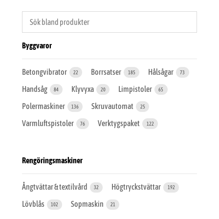
Byggvaror
Betongvibrator
Borrsatser
Hålsågar
22
185
73
Handsåg
Klyvyxa
Limpistoler
84
20
65
Polermaskiner
Skruvautomat
136
25
Varmluftspistoler
Verktygspaket
76
122
Rengöringsmaskiner
Ångtvättar & textilvård
Högtryckstvättar
32
192
Lövblås
Sopmaskin
102
21