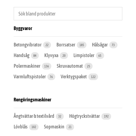
Byggvaror
Betongvibrator
Borrsatser
Hålsågar
22
185
73
Handsåg
Klyvyxa
Limpistoler
84
20
65
Polermaskiner
Skruvautomat
136
25
Varmluftspistoler
Verktygspaket
76
122
Rengöringsmaskiner
Ångtvättar & textilvård
Högtryckstvättar
32
192
Lövblås
Sopmaskin
102
21