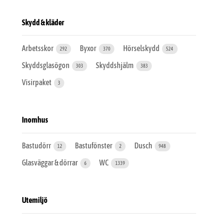
Skydd & kläder
Arbetsskor
Byxor
Hörselskydd
292
370
524
Skyddsglasögon
Skyddshjälm
303
383
Visirpaket
3
Inomhus
Bastudörr
Bastufönster
Dusch
12
2
948
Glasväggar & dörrar
WC
6
1339
Utemiljö