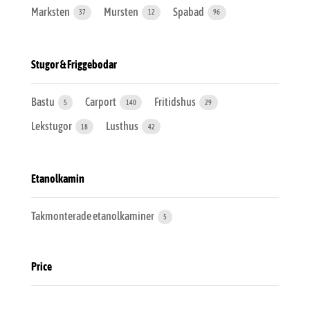
Marksten
Mursten
Spabad
37
12
96
Stugor & Friggebodar
Bastu
Carport
Fritidshus
5
140
29
Lekstugor
Lusthus
18
42
Etanolkamin
Takmonterade etanolkaminer
5
Price