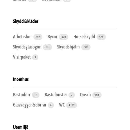
Skydd & kläder
Arbetsskor
Byxor
Hörselskydd
292
370
524
Skyddsglasögon
Skyddshjälm
303
383
Visirpaket
3
Inomhus
Bastudörr
Bastufönster
Dusch
12
2
948
Glasväggar & dörrar
WC
6
1339
Utemiljö