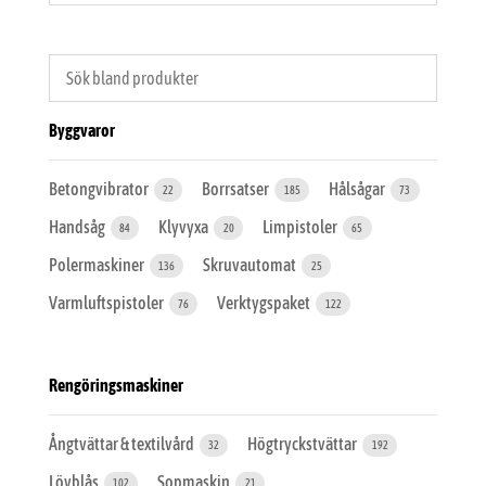
Byggvaror
Betongvibrator
Borrsatser
Hålsågar
22
185
73
Handsåg
Klyvyxa
Limpistoler
84
20
65
Polermaskiner
Skruvautomat
136
25
Varmluftspistoler
Verktygspaket
76
122
Rengöringsmaskiner
Ångtvättar & textilvård
Högtryckstvättar
32
192
Lövblås
Sopmaskin
102
21