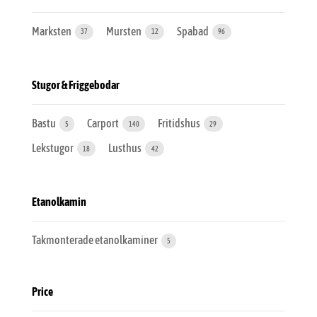
Marksten
Mursten
Spabad
37
12
96
Stugor & Friggebodar
Bastu
Carport
Fritidshus
5
140
29
Lekstugor
Lusthus
18
42
Etanolkamin
Takmonterade etanolkaminer
5
Price