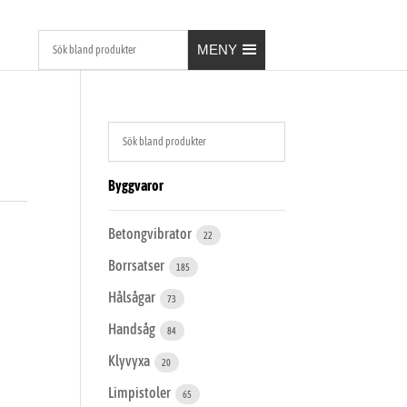
MENY
Byggvaror
Betongvibrator
22
Borrsatser
185
Hålsågar
73
Handsåg
84
Klyvyxa
20
Limpistoler
65