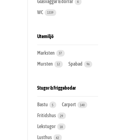
Glasväggar & dörrar
6
WC
1339
Utemiljö
Marksten
37
Mursten
Spabad
12
96
Stugor & Friggebodar
Bastu
Carport
5
140
Fritidshus
29
Lekstugor
18
Lusthus
42