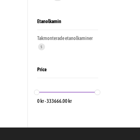
Etanolkamin
Takmonterade etanolkaminer
5
Price
0
kr
-
333666.00
kr