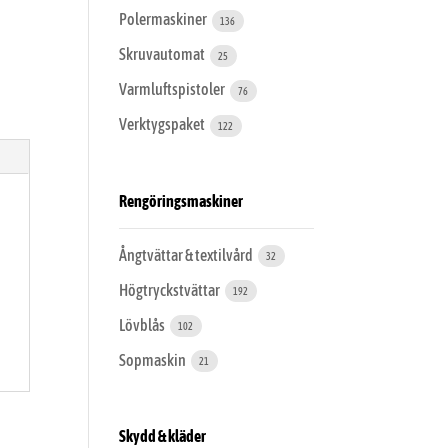
Polermaskiner
136
Skruvautomat
25
Varmluftspistoler
76
Verktygspaket
122
Rengöringsmaskiner
Ångtvättar & textilvård
32
Högtryckstvättar
192
Lövblås
102
Sopmaskin
21
Skydd & kläder