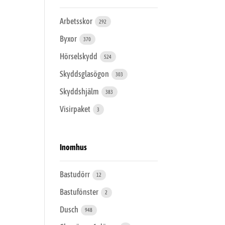
Arbetsskor
292
Byxor
370
Hörselskydd
524
Skyddsglasögon
303
Skyddshjälm
383
Visirpaket
3
Inomhus
Bastudörr
12
Bastufönster
2
Dusch
948