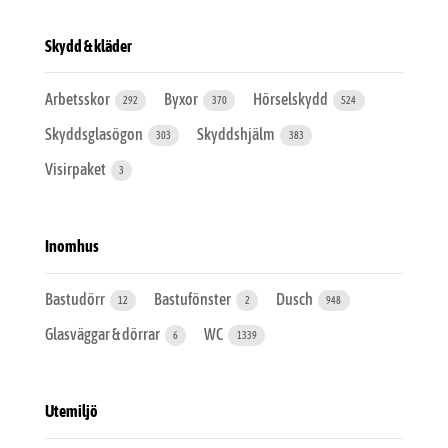
Skydd & kläder
Arbetsskor
Byxor
Hörselskydd
292
370
524
Skyddsglasögon
Skyddshjälm
303
383
Visirpaket
3
Inomhus
Bastudörr
Bastufönster
Dusch
12
2
948
Glasväggar & dörrar
WC
6
1339
Utemiljö