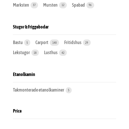
Marksten
Mursten
Spabad
37
12
96
Stugor & Friggebodar
Bastu
Carport
Fritidshus
5
140
29
Lekstugor
Lusthus
18
42
Etanolkamin
Takmonterade etanolkaminer
5
Price