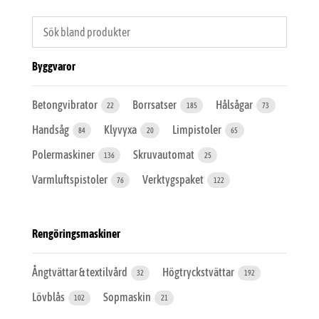
Byggvaror
Betongvibrator
Borrsatser
Hålsågar
22
185
73
Handsåg
Klyvyxa
Limpistoler
84
20
65
Polermaskiner
Skruvautomat
136
25
Varmluftspistoler
Verktygspaket
76
122
Rengöringsmaskiner
Ångtvättar & textilvård
Högtryckstvättar
32
192
Lövblås
Sopmaskin
102
21