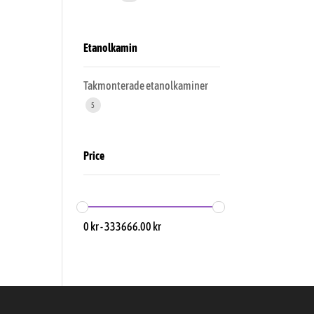
Etanolkamin
Takmonterade etanolkaminer
5
Price
0
kr
-
333666.00
kr