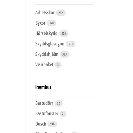
Arbetsskor
292
Byxor
370
Hörselskydd
524
Skyddsglasögon
303
Skyddshjälm
383
Visirpaket
3
Inomhus
Bastudörr
12
Bastufönster
2
Dusch
948