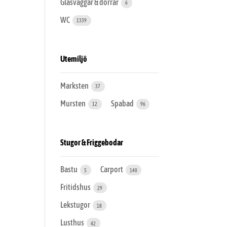
Glasväggar & dörrar
6
WC
1339
Utemiljö
Marksten
37
Mursten
Spabad
12
96
Stugor & Friggebodar
Bastu
Carport
5
140
Fritidshus
29
Lekstugor
18
Lusthus
42