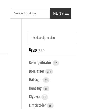
MENY
Byggvaror
Betongvibrator
22
Borrsatser
185
Hålsågar
73
Handsåg
84
Klyvyxa
20
Limpistoler
65