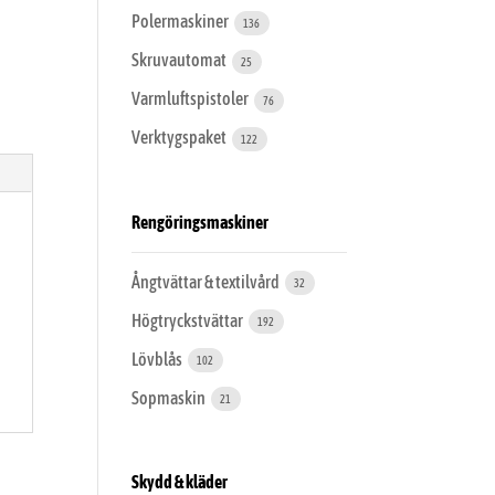
Polermaskiner
136
Skruvautomat
25
Varmluftspistoler
76
Verktygspaket
122
Rengöringsmaskiner
Ångtvättar & textilvård
32
Högtryckstvättar
192
Lövblås
102
Sopmaskin
21
Skydd & kläder