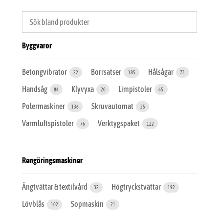
Byggvaror
Betongvibrator
Borrsatser
Hålsågar
22
185
73
Handsåg
Klyvyxa
Limpistoler
84
20
65
Polermaskiner
Skruvautomat
136
25
Varmluftspistoler
Verktygspaket
76
122
Rengöringsmaskiner
Ångtvättar & textilvård
Högtryckstvättar
32
192
Lövblås
Sopmaskin
102
21