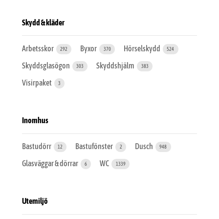
Skydd & kläder
Arbetsskor
Byxor
Hörselskydd
292
370
524
Skyddsglasögon
Skyddshjälm
303
383
Visirpaket
3
Inomhus
Bastudörr
Bastufönster
Dusch
12
2
948
Glasväggar & dörrar
WC
6
1339
Utemiljö