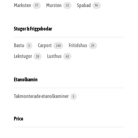
Marksten
Mursten
Spabad
37
12
96
Stugor & Friggebodar
Bastu
Carport
Fritidshus
5
140
29
Lekstugor
Lusthus
18
42
Etanolkamin
Takmonterade etanolkaminer
5
Price