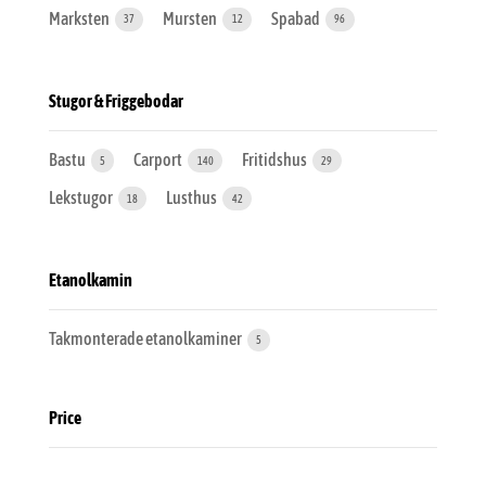
Marksten
Mursten
Spabad
37
12
96
Stugor & Friggebodar
Bastu
Carport
Fritidshus
5
140
29
Lekstugor
Lusthus
18
42
Etanolkamin
Takmonterade etanolkaminer
5
Price