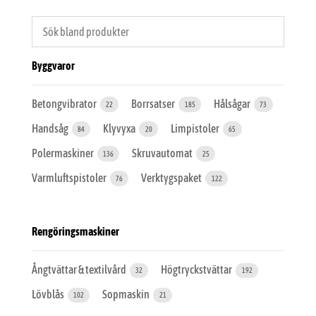
Byggvaror
Betongvibrator
Borrsatser
Hålsågar
22
185
73
Handsåg
Klyvyxa
Limpistoler
84
20
65
Polermaskiner
Skruvautomat
136
25
Varmluftspistoler
Verktygspaket
76
122
Rengöringsmaskiner
Ångtvättar & textilvård
Högtryckstvättar
32
192
Lövblås
Sopmaskin
102
21