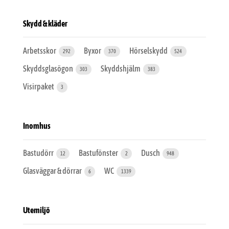
Skydd & kläder
Arbetsskor
Byxor
Hörselskydd
292
370
524
Skyddsglasögon
Skyddshjälm
303
383
Visirpaket
3
Inomhus
Bastudörr
Bastufönster
Dusch
12
2
948
Glasväggar & dörrar
WC
6
1339
Utemiljö