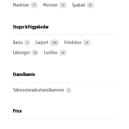
Marksten
Mursten
Spabad
37
12
96
Stugor & Friggebodar
Bastu
Carport
Fritidshus
5
140
29
Lekstugor
Lusthus
18
42
Etanolkamin
Takmonterade etanolkaminer
5
Price