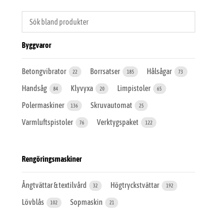
Byggvaror
Betongvibrator
Borrsatser
Hålsågar
22
185
73
Handsåg
Klyvyxa
Limpistoler
84
20
65
Polermaskiner
Skruvautomat
136
25
Varmluftspistoler
Verktygspaket
76
122
Rengöringsmaskiner
Ångtvättar & textilvård
Högtryckstvättar
32
192
Lövblås
Sopmaskin
102
21