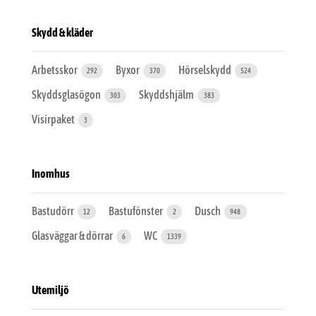
Skydd & kläder
Arbetsskor
Byxor
Hörselskydd
292
370
524
Skyddsglasögon
Skyddshjälm
303
383
Visirpaket
3
Inomhus
Bastudörr
Bastufönster
Dusch
12
2
948
Glasväggar & dörrar
WC
6
1339
Utemiljö