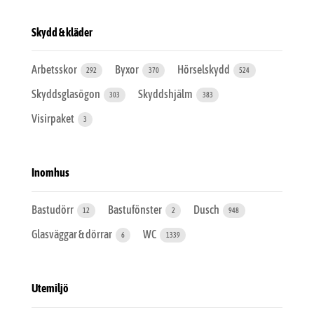
Skydd & kläder
Arbetsskor
Byxor
Hörselskydd
292
370
524
Skyddsglasögon
Skyddshjälm
303
383
Visirpaket
3
Inomhus
Bastudörr
Bastufönster
Dusch
12
2
948
Glasväggar & dörrar
WC
6
1339
Utemiljö