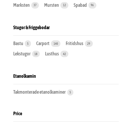
Marksten
Mursten
Spabad
37
12
96
Stugor & Friggebodar
Bastu
Carport
Fritidshus
5
140
29
Lekstugor
Lusthus
18
42
Etanolkamin
Takmonterade etanolkaminer
5
Price