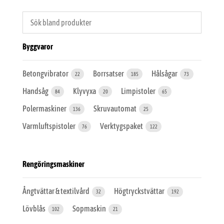
Byggvaror
Betongvibrator
Borrsatser
Hålsågar
22
185
73
Handsåg
Klyvyxa
Limpistoler
84
20
65
Polermaskiner
Skruvautomat
136
25
Varmluftspistoler
Verktygspaket
76
122
Rengöringsmaskiner
Ångtvättar & textilvård
Högtryckstvättar
32
192
Lövblås
Sopmaskin
102
21