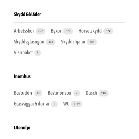
Skydd & kläder
Arbetsskor
Byxor
Hörselskydd
292
370
524
Skyddsglasögon
Skyddshjälm
303
383
Visirpaket
3
Inomhus
Bastudörr
Bastufönster
Dusch
12
2
948
Glasväggar & dörrar
WC
6
1339
Utemiljö