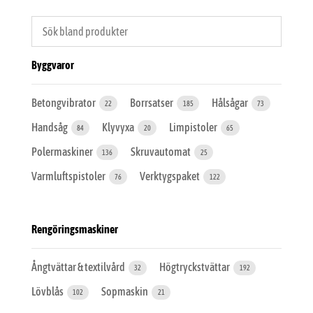
Byggvaror
Betongvibrator
Borrsatser
Hålsågar
22
185
73
Handsåg
Klyvyxa
Limpistoler
84
20
65
Polermaskiner
Skruvautomat
136
25
Varmluftspistoler
Verktygspaket
76
122
Rengöringsmaskiner
Ångtvättar & textilvård
Högtryckstvättar
32
192
Lövblås
Sopmaskin
102
21