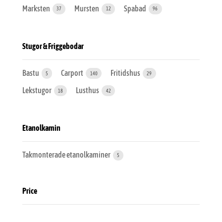
Marksten
Mursten
Spabad
37
12
96
Stugor & Friggebodar
Bastu
Carport
Fritidshus
5
140
29
Lekstugor
Lusthus
18
42
Etanolkamin
Takmonterade etanolkaminer
5
Price