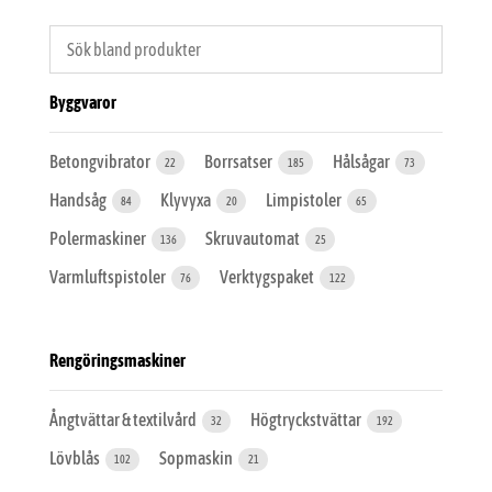
Byggvaror
Betongvibrator
Borrsatser
Hålsågar
22
185
73
Handsåg
Klyvyxa
Limpistoler
84
20
65
Polermaskiner
Skruvautomat
136
25
Varmluftspistoler
Verktygspaket
76
122
Rengöringsmaskiner
Ångtvättar & textilvård
Högtryckstvättar
32
192
Lövblås
Sopmaskin
102
21