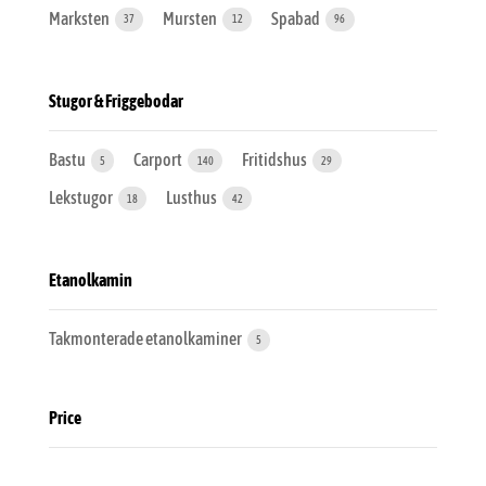
Marksten
Mursten
Spabad
37
12
96
Stugor & Friggebodar
Bastu
Carport
Fritidshus
5
140
29
Lekstugor
Lusthus
18
42
Etanolkamin
Takmonterade etanolkaminer
5
Price