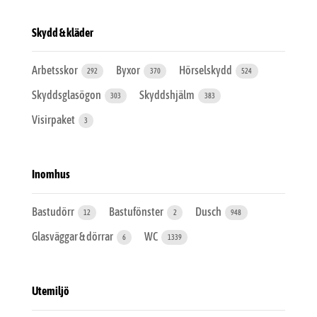
Skydd & kläder
Arbetsskor
Byxor
Hörselskydd
292
370
524
Skyddsglasögon
Skyddshjälm
303
383
Visirpaket
3
Inomhus
Bastudörr
Bastufönster
Dusch
12
2
948
Glasväggar & dörrar
WC
6
1339
Utemiljö