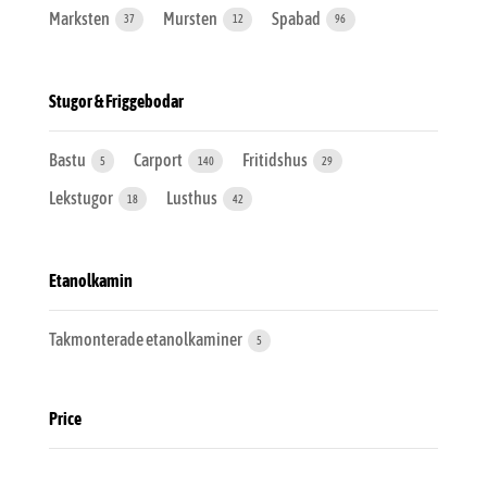
Marksten
Mursten
Spabad
37
12
96
Stugor & Friggebodar
Bastu
Carport
Fritidshus
5
140
29
Lekstugor
Lusthus
18
42
Etanolkamin
Takmonterade etanolkaminer
5
Price