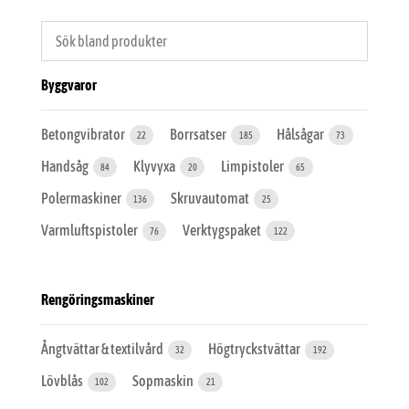
Byggvaror
Betongvibrator
Borrsatser
Hålsågar
22
185
73
Handsåg
Klyvyxa
Limpistoler
84
20
65
Polermaskiner
Skruvautomat
136
25
Varmluftspistoler
Verktygspaket
76
122
Rengöringsmaskiner
Ångtvättar & textilvård
Högtryckstvättar
32
192
Lövblås
Sopmaskin
102
21