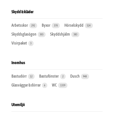
Skydd & kläder
Arbetsskor
Byxor
Hörselskydd
292
370
524
Skyddsglasögon
Skyddshjälm
303
383
Visirpaket
3
Inomhus
Bastudörr
Bastufönster
Dusch
12
2
948
Glasväggar & dörrar
WC
6
1339
Utemiljö