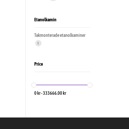
Etanolkamin
Takmonterade etanolkaminer
5
Price
0
kr
-
333666.00
kr