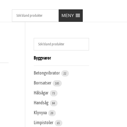
MENY
Byggvaror
Betongvibrator
22
Borrsatser
185
Hålsågar
73
Handsåg
84
Klyvyxa
20
Limpistoler
65