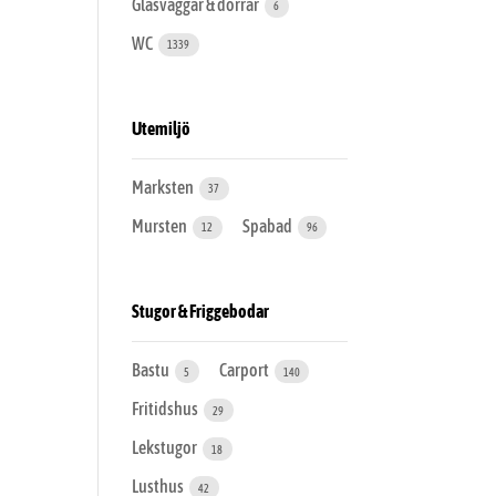
Glasväggar & dörrar
6
WC
1339
Utemiljö
Marksten
37
Mursten
Spabad
12
96
Stugor & Friggebodar
Bastu
Carport
5
140
Fritidshus
29
Lekstugor
18
Lusthus
42