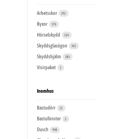
Arbetsskor
292
Byxor
370
Hörselskydd
524
Skyddsglasögon
303
Skyddshjälm
383
Visirpaket
3
Inomhus
Bastudörr
12
Bastufönster
2
Dusch
948