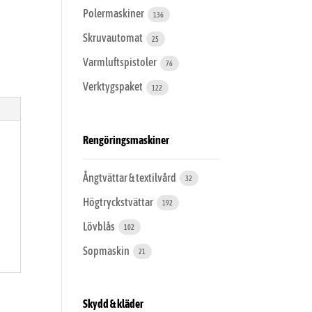
Polermaskiner
136
Skruvautomat
25
Varmluftspistoler
76
Verktygspaket
122
Rengöringsmaskiner
Ångtvättar & textilvård
32
Högtryckstvättar
192
Lövblås
102
Sopmaskin
21
Skydd & kläder