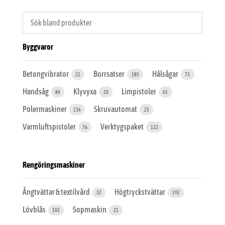
Byggvaror
Betongvibrator
Borrsatser
Hålsågar
22
185
73
Handsåg
Klyvyxa
Limpistoler
84
20
65
Polermaskiner
Skruvautomat
136
25
Varmluftspistoler
Verktygspaket
76
122
Rengöringsmaskiner
Ångtvättar & textilvård
Högtryckstvättar
32
192
Lövblås
Sopmaskin
102
21