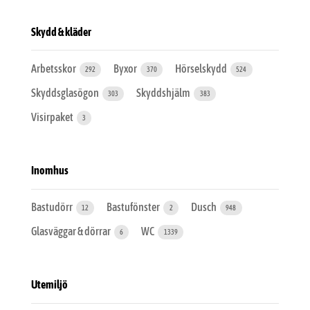
Skydd & kläder
Arbetsskor
Byxor
Hörselskydd
292
370
524
Skyddsglasögon
Skyddshjälm
303
383
Visirpaket
3
Inomhus
Bastudörr
Bastufönster
Dusch
12
2
948
Glasväggar & dörrar
WC
6
1339
Utemiljö