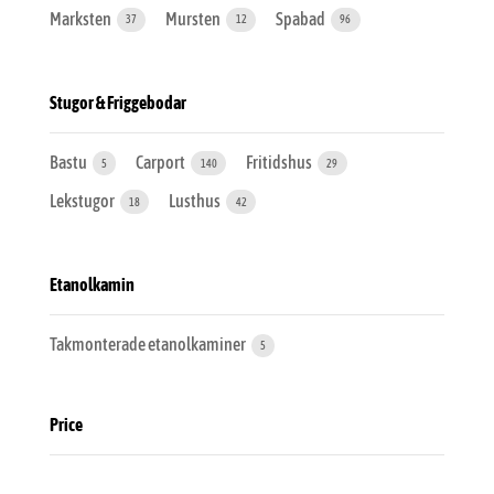
Marksten
Mursten
Spabad
37
12
96
Stugor & Friggebodar
Bastu
Carport
Fritidshus
5
140
29
Lekstugor
Lusthus
18
42
Etanolkamin
Takmonterade etanolkaminer
5
Price