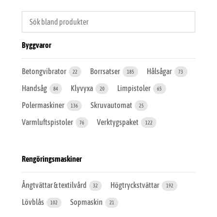
Byggvaror
Betongvibrator
Borrsatser
Hålsågar
22
185
73
Handsåg
Klyvyxa
Limpistoler
84
20
65
Polermaskiner
Skruvautomat
136
25
Varmluftspistoler
Verktygspaket
76
122
Rengöringsmaskiner
Ångtvättar & textilvård
Högtryckstvättar
32
192
Lövblås
Sopmaskin
102
21