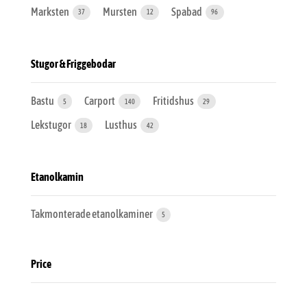
Marksten
Mursten
Spabad
37
12
96
Stugor & Friggebodar
Bastu
Carport
Fritidshus
5
140
29
Lekstugor
Lusthus
18
42
Etanolkamin
Takmonterade etanolkaminer
5
Price