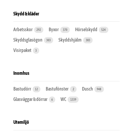
Skydd & kläder
Arbetsskor
Byxor
Hörselskydd
292
370
524
Skyddsglasögon
Skyddshjälm
303
383
Visirpaket
3
Inomhus
Bastudörr
Bastufönster
Dusch
12
2
948
Glasväggar & dörrar
WC
6
1339
Utemiljö