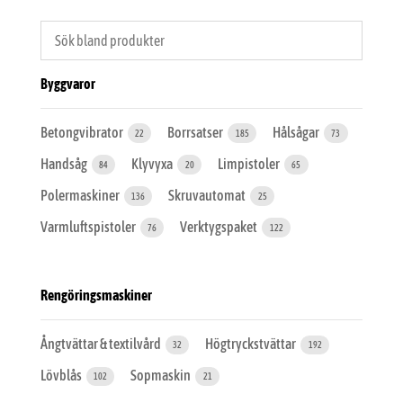
Byggvaror
Betongvibrator
Borrsatser
Hålsågar
22
185
73
Handsåg
Klyvyxa
Limpistoler
84
20
65
Polermaskiner
Skruvautomat
136
25
Varmluftspistoler
Verktygspaket
76
122
Rengöringsmaskiner
Ångtvättar & textilvård
Högtryckstvättar
32
192
Lövblås
Sopmaskin
102
21