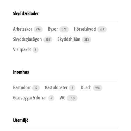
Skydd & kläder
Arbetsskor
Byxor
Hörselskydd
292
370
524
Skyddsglasögon
Skyddshjälm
303
383
Visirpaket
3
Inomhus
Bastudörr
Bastufönster
Dusch
12
2
948
Glasväggar & dörrar
WC
6
1339
Utemiljö