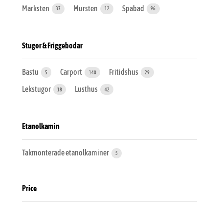
Marksten
Mursten
Spabad
37
12
96
Stugor & Friggebodar
Bastu
Carport
Fritidshus
5
140
29
Lekstugor
Lusthus
18
42
Etanolkamin
Takmonterade etanolkaminer
5
Price