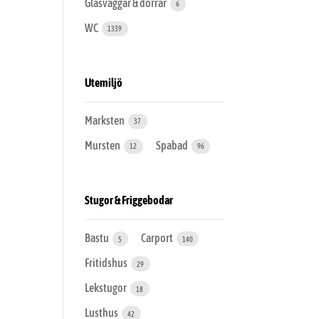
Glasväggar & dörrar
6
WC
1339
Utemiljö
Marksten
37
Mursten
Spabad
12
96
Stugor & Friggebodar
Bastu
Carport
5
140
Fritidshus
29
Lekstugor
18
Lusthus
42