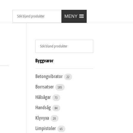
MENY
Byggvaror
Betongvibrator
22
Borrsatser
185
Hålsågar
73
Handsåg
84
Klyvyxa
20
Limpistoler
65