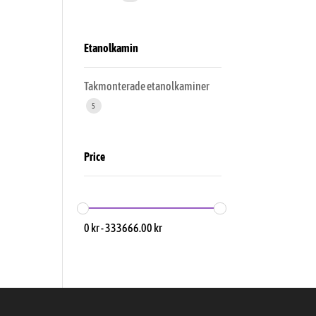
Etanolkamin
Takmonterade etanolkaminer
5
Price
0
kr
-
333666.00
kr