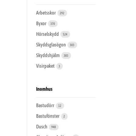
Arbetsskor
292
Byxor
370
Hörselskydd
524
Skyddsglasögon
303
Skyddshjälm
383
Visirpaket
3
Inomhus
Bastudörr
12
Bastufönster
2
Dusch
948