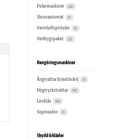
Polermaskiner
136
Skruvautomat
25
Varmluftspistoler
76
Verktygspaket
122
Rengöringsmaskiner
Ångtvättar & textilvård
32
Högtryckstvättar
192
Lövblås
102
Sopmaskin
21
Skydd & kläder