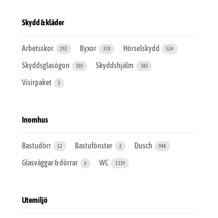
Skydd & kläder
Arbetsskor
Byxor
Hörselskydd
292
370
524
Skyddsglasögon
Skyddshjälm
303
383
Visirpaket
3
Inomhus
Bastudörr
Bastufönster
Dusch
12
2
948
Glasväggar & dörrar
WC
6
1339
Utemiljö