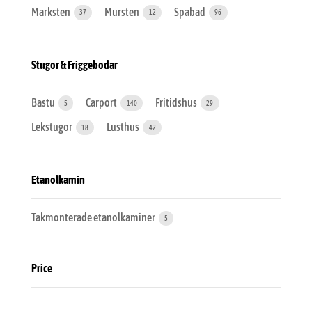
Marksten
Mursten
Spabad
37
12
96
Stugor & Friggebodar
Bastu
Carport
Fritidshus
5
140
29
Lekstugor
Lusthus
18
42
Etanolkamin
Takmonterade etanolkaminer
5
Price