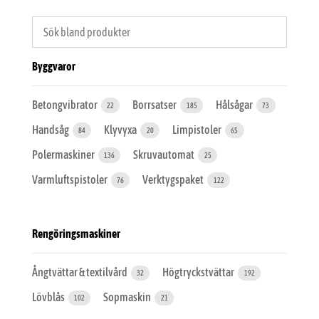
Byggvaror
Betongvibrator
Borrsatser
Hålsågar
22
185
73
Handsåg
Klyvyxa
Limpistoler
84
20
65
Polermaskiner
Skruvautomat
136
25
Varmluftspistoler
Verktygspaket
76
122
Rengöringsmaskiner
Ångtvättar & textilvård
Högtryckstvättar
32
192
Lövblås
Sopmaskin
102
21