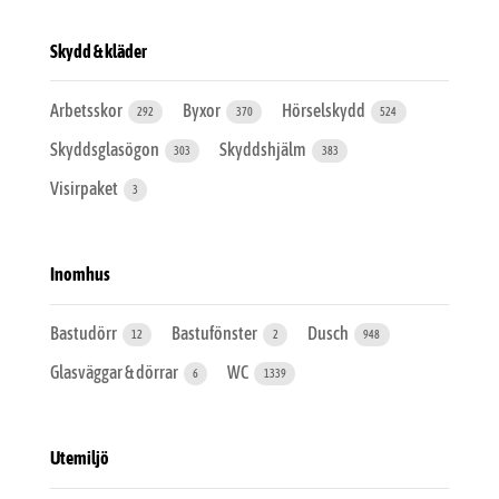
Skydd & kläder
Arbetsskor
Byxor
Hörselskydd
292
370
524
Skyddsglasögon
Skyddshjälm
303
383
Visirpaket
3
Inomhus
Bastudörr
Bastufönster
Dusch
12
2
948
Glasväggar & dörrar
WC
6
1339
Utemiljö