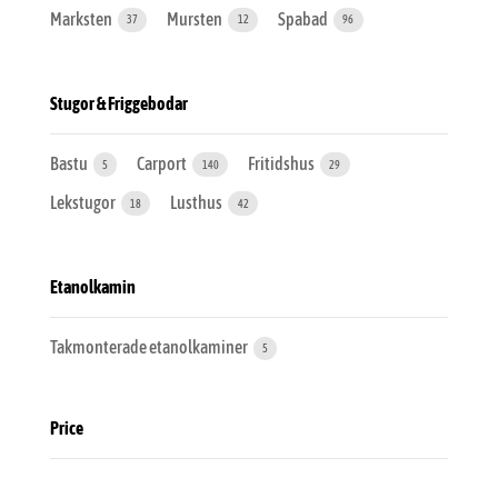
Marksten
Mursten
Spabad
37
12
96
Stugor & Friggebodar
Bastu
Carport
Fritidshus
5
140
29
Lekstugor
Lusthus
18
42
Etanolkamin
Takmonterade etanolkaminer
5
Price