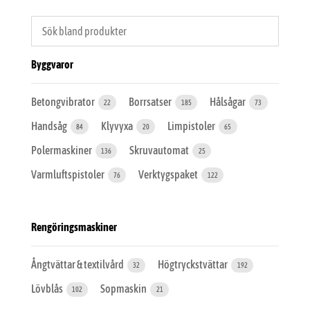
Byggvaror
Betongvibrator
Borrsatser
Hålsågar
22
185
73
Handsåg
Klyvyxa
Limpistoler
84
20
65
Polermaskiner
Skruvautomat
136
25
Varmluftspistoler
Verktygspaket
76
122
Rengöringsmaskiner
Ångtvättar & textilvård
Högtryckstvättar
32
192
Lövblås
Sopmaskin
102
21