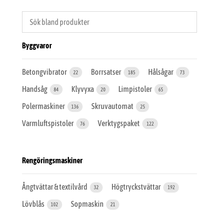
Byggvaror
Betongvibrator
Borrsatser
Hålsågar
22
185
73
Handsåg
Klyvyxa
Limpistoler
84
20
65
Polermaskiner
Skruvautomat
136
25
Varmluftspistoler
Verktygspaket
76
122
Rengöringsmaskiner
Ångtvättar & textilvård
Högtryckstvättar
32
192
Lövblås
Sopmaskin
102
21