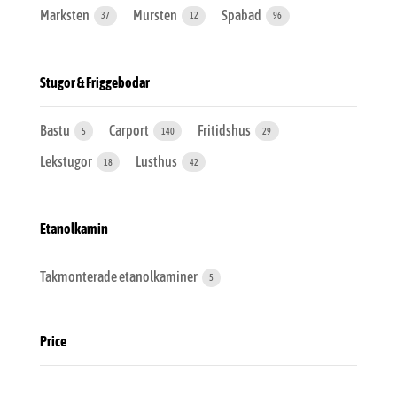
Marksten
Mursten
Spabad
37
12
96
Stugor & Friggebodar
Bastu
Carport
Fritidshus
5
140
29
Lekstugor
Lusthus
18
42
Etanolkamin
Takmonterade etanolkaminer
5
Price