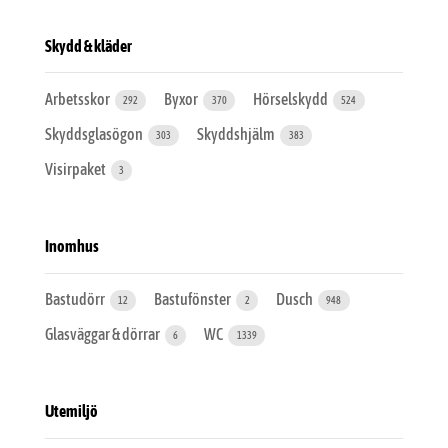
Skydd & kläder
Arbetsskor
Byxor
Hörselskydd
292
370
524
Skyddsglasögon
Skyddshjälm
303
383
Visirpaket
3
Inomhus
Bastudörr
Bastufönster
Dusch
12
2
948
Glasväggar & dörrar
WC
6
1339
Utemiljö