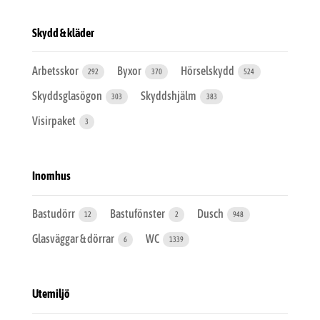
Skydd & kläder
Arbetsskor
Byxor
Hörselskydd
292
370
524
Skyddsglasögon
Skyddshjälm
303
383
Visirpaket
3
Inomhus
Bastudörr
Bastufönster
Dusch
12
2
948
Glasväggar & dörrar
WC
6
1339
Utemiljö