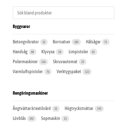
Byggvaror
Betongvibrator
Borrsatser
Hålsågar
22
185
73
Handsåg
Klyvyxa
Limpistoler
84
20
65
Polermaskiner
Skruvautomat
136
25
Varmluftspistoler
Verktygspaket
76
122
Rengöringsmaskiner
Ångtvättar & textilvård
Högtryckstvättar
32
192
Lövblås
Sopmaskin
102
21