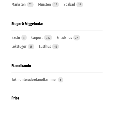
Marksten
Mursten
Spabad
37
12
96
Stugor & Friggebodar
Bastu
Carport
Fritidshus
5
140
29
Lekstugor
Lusthus
18
42
Etanolkamin
Takmonterade etanolkaminer
5
Price