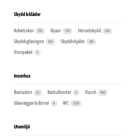
Skydd & kläder
Arbetsskor
Byxor
Hörselskydd
292
370
524
Skyddsglasögon
Skyddshjälm
303
383
Visirpaket
3
Inomhus
Bastudörr
Bastufönster
Dusch
12
2
948
Glasväggar & dörrar
WC
6
1339
Utemiljö