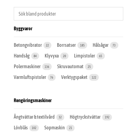
Byggvaror
Betongvibrator
Borrsatser
Hålsågar
22
185
73
Handsåg
Klyvyxa
Limpistoler
84
20
65
Polermaskiner
Skruvautomat
136
25
Varmluftspistoler
Verktygspaket
76
122
Rengöringsmaskiner
Ångtvättar & textilvård
Högtryckstvättar
32
192
Lövblås
Sopmaskin
102
21