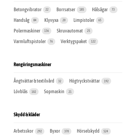
Betongvibrator
Borrsatser
Hålsågar
22
185
73
Handsåg
Klyvyxa
Limpistoler
84
20
65
Polermaskiner
Skruvautomat
136
25
Varmluftspistoler
Verktygspaket
76
122
Rengöringsmaskiner
Ångtvättar & textilvård
Högtryckstvättar
32
192
Lövblås
Sopmaskin
102
21
Skydd & kläder
Arbetsskor
Byxor
Hörselskydd
292
370
524