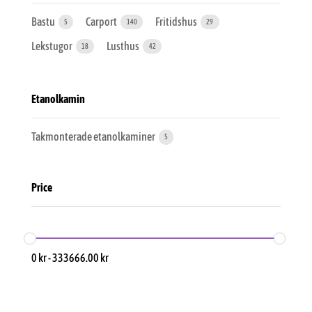
Bastu
Carport
Fritidshus
5
140
29
Lekstugor
Lusthus
18
42
Etanolkamin
Takmonterade etanolkaminer
5
Price
0
kr
-
333666.00
kr