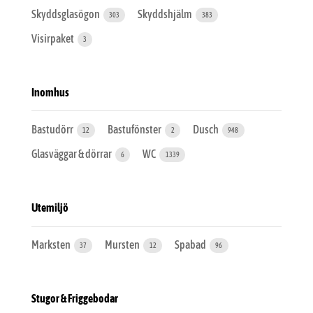
Skyddsglasögon
Skyddshjälm
303
383
Visirpaket
3
Inomhus
Bastudörr
Bastufönster
Dusch
12
2
948
Glasväggar & dörrar
WC
6
1339
Utemiljö
Marksten
Mursten
Spabad
37
12
96
Stugor & Friggebodar