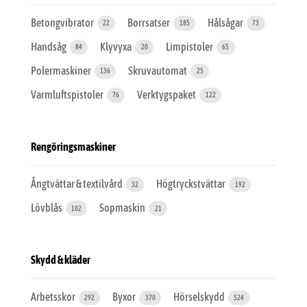
Betongvibrator
Borrsatser
Hålsågar
22
185
73
Handsåg
Klyvyxa
Limpistoler
84
20
65
Polermaskiner
Skruvautomat
136
25
Varmluftspistoler
Verktygspaket
76
122
Rengöringsmaskiner
Ångtvättar & textilvård
Högtryckstvättar
32
192
Lövblås
Sopmaskin
102
21
Skydd & kläder
Arbetsskor
Byxor
Hörselskydd
292
370
524