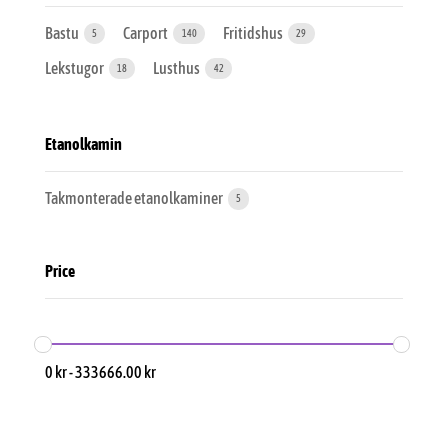
Bastu
Carport
Fritidshus
5
140
29
Lekstugor
Lusthus
18
42
Etanolkamin
Takmonterade etanolkaminer
5
Price
0
kr
-
333666.00
kr