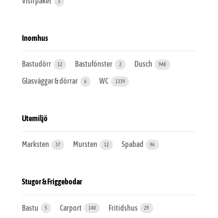
Visirpaket
3
Inomhus
Bastudörr
Bastufönster
Dusch
12
2
948
Glasväggar & dörrar
WC
6
1339
Utemiljö
Marksten
Mursten
Spabad
37
12
96
Stugor & Friggebodar
Bastu
Carport
Fritidshus
5
140
29