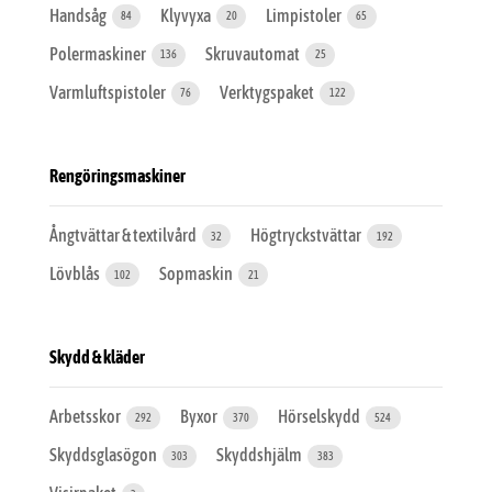
Handsåg
Klyvyxa
Limpistoler
84
20
65
Polermaskiner
Skruvautomat
136
25
Varmluftspistoler
Verktygspaket
76
122
Rengöringsmaskiner
Ångtvättar & textilvård
Högtryckstvättar
32
192
Lövblås
Sopmaskin
102
21
Skydd & kläder
Arbetsskor
Byxor
Hörselskydd
292
370
524
Skyddsglasögon
Skyddshjälm
303
383