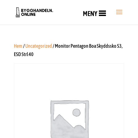
MENY
Hem
/
Uncategorized
/ Monitor Pentagon Boa Skyddssko S3,
ESD Strl 40