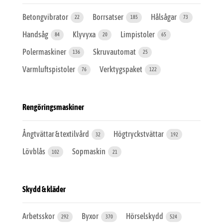
Betongvibrator
Borrsatser
Hålsågar
22
185
73
Handsåg
Klyvyxa
Limpistoler
84
20
65
Polermaskiner
Skruvautomat
136
25
Varmluftspistoler
Verktygspaket
76
122
Rengöringsmaskiner
Ångtvättar & textilvård
Högtryckstvättar
32
192
Lövblås
Sopmaskin
102
21
Skydd & kläder
Arbetsskor
Byxor
Hörselskydd
292
370
524