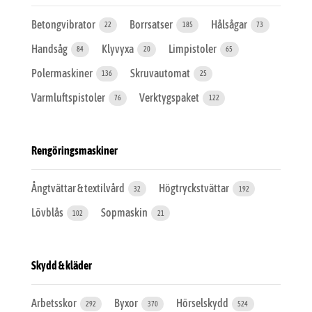
Betongvibrator
Borrsatser
Hålsågar
22
185
73
Handsåg
Klyvyxa
Limpistoler
84
20
65
Polermaskiner
Skruvautomat
136
25
Varmluftspistoler
Verktygspaket
76
122
Rengöringsmaskiner
Ångtvättar & textilvård
Högtryckstvättar
32
192
Lövblås
Sopmaskin
102
21
Skydd & kläder
Arbetsskor
Byxor
Hörselskydd
292
370
524