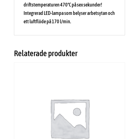
driftstemperaturen 470°C på sex sekunder!
Integrerad LED-lampa som belyser arbetsytan och
ett luftflöde på 170 l/min.
Relaterade produkter