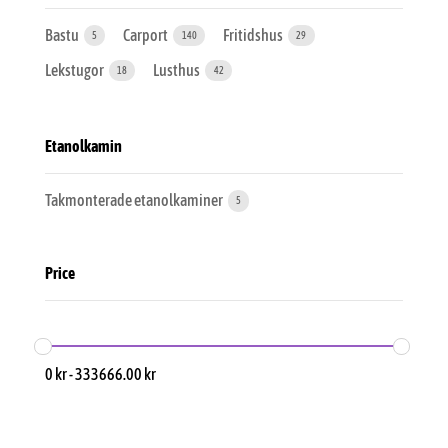
Bastu
Carport
Fritidshus
5
140
29
Lekstugor
Lusthus
18
42
Etanolkamin
Takmonterade etanolkaminer
5
Price
0
kr
-
333666.00
kr