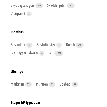
Skyddsglasögon
Skyddshjälm
303
383
Visirpaket
3
Inomhus
Bastudörr
Bastufönster
Dusch
12
2
948
Glasväggar & dörrar
WC
6
1339
Utemiljö
Marksten
Mursten
Spabad
37
12
96
Stugor & Friggebodar