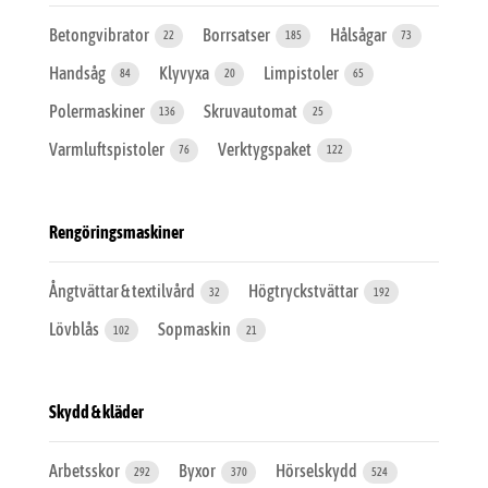
Betongvibrator
Borrsatser
Hålsågar
22
185
73
Handsåg
Klyvyxa
Limpistoler
84
20
65
Polermaskiner
Skruvautomat
136
25
Varmluftspistoler
Verktygspaket
76
122
Rengöringsmaskiner
Ångtvättar & textilvård
Högtryckstvättar
32
192
Lövblås
Sopmaskin
102
21
Skydd & kläder
Arbetsskor
Byxor
Hörselskydd
292
370
524