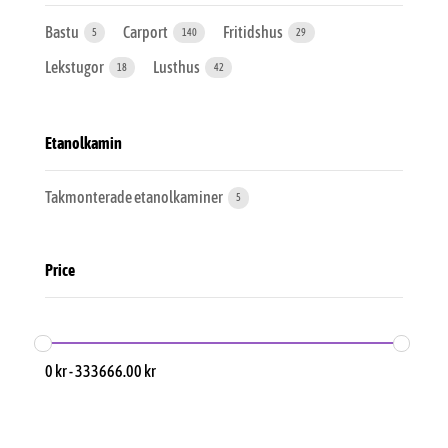
Bastu
Carport
Fritidshus
5
140
29
Lekstugor
Lusthus
18
42
Etanolkamin
Takmonterade etanolkaminer
5
Price
0
kr
-
333666.00
kr