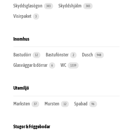
Skyddsglasögon
Skyddshjälm
303
383
Visirpaket
3
Inomhus
Bastudörr
Bastufönster
Dusch
12
2
948
Glasväggar & dörrar
WC
6
1339
Utemiljö
Marksten
Mursten
Spabad
37
12
96
Stugor & Friggebodar