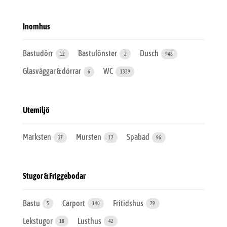
Inomhus
Bastudörr
Bastufönster
Dusch
12
2
948
Glasväggar & dörrar
WC
6
1339
Utemiljö
Marksten
Mursten
Spabad
37
12
96
Stugor & Friggebodar
Bastu
Carport
Fritidshus
5
140
29
Lekstugor
Lusthus
18
42