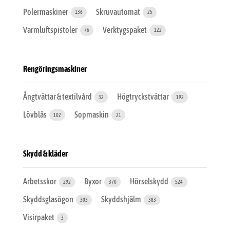
Polermaskiner
Skruvautomat
136
25
Varmluftspistoler
Verktygspaket
76
122
Rengöringsmaskiner
Ångtvättar & textilvård
Högtryckstvättar
32
192
Lövblås
Sopmaskin
102
21
Skydd & kläder
Arbetsskor
Byxor
Hörselskydd
292
370
524
Skyddsglasögon
Skyddshjälm
303
383
Visirpaket
3