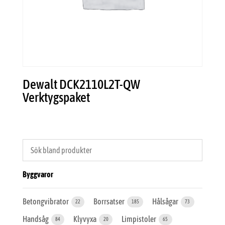
Dewalt DCK2110L2T-QW
Verktygspaket
Byggvaror
Betongvibrator
Borrsatser
Hålsågar
22
185
73
Handsåg
Klyvyxa
Limpistoler
84
20
65