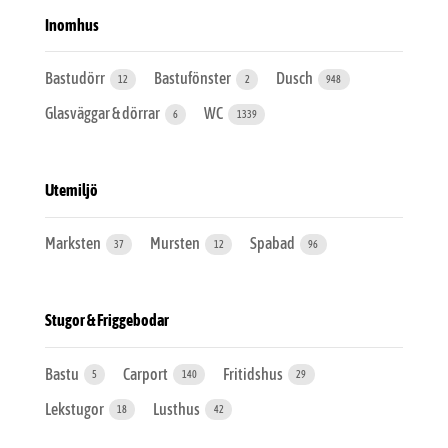
Inomhus
Bastudörr
Bastufönster
Dusch
12
2
948
Glasväggar & dörrar
WC
6
1339
Utemiljö
Marksten
Mursten
Spabad
37
12
96
Stugor & Friggebodar
Bastu
Carport
Fritidshus
5
140
29
Lekstugor
Lusthus
18
42