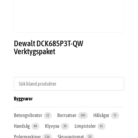
Dewalt DCK685P3T-QW
Verktygspaket
Byggvaror
Betongvibrator
Borrsatser
Hålsågar
22
185
73
Handsåg
Klyvyxa
Limpistoler
84
20
65
Polermaskiner
Skruvautomat
136
25