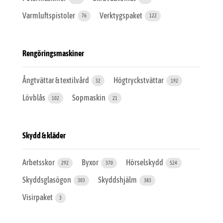
Varmluftspistoler
Verktygspaket
76
122
Rengöringsmaskiner
Ångtvättar & textilvård
Högtryckstvättar
32
192
Lövblås
Sopmaskin
102
21
Skydd & kläder
Arbetsskor
Byxor
Hörselskydd
292
370
524
Skyddsglasögon
Skyddshjälm
303
383
Visirpaket
3