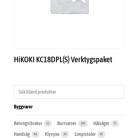
HiKOKI KC18DPL(S) Verktygspaket
Byggvaror
Betongvibrator
Borrsatser
Hålsågar
22
185
73
Handsåg
Klyvyxa
Limpistoler
84
20
65