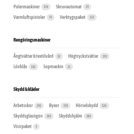
Polermaskiner
Skruvautomat
136
25
Varmluftspistoler
Verktygspaket
76
122
Rengöringsmaskiner
Ångtvättar & textilvård
Högtryckstvättar
32
192
Lövblås
Sopmaskin
102
21
Skydd & kläder
Arbetsskor
Byxor
Hörselskydd
292
370
524
Skyddsglasögon
Skyddshjälm
303
383
Visirpaket
3