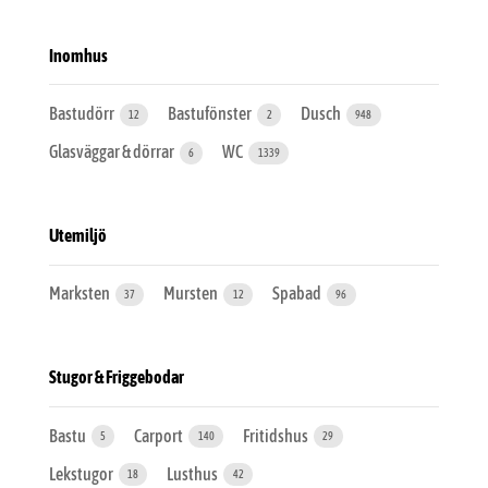
Inomhus
Bastudörr
Bastufönster
Dusch
12
2
948
Glasväggar & dörrar
WC
6
1339
Utemiljö
Marksten
Mursten
Spabad
37
12
96
Stugor & Friggebodar
Bastu
Carport
Fritidshus
5
140
29
Lekstugor
Lusthus
18
42