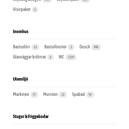
Visirpaket
3
Inomhus
Bastudörr
Bastufönster
Dusch
12
2
948
Glasväggar & dörrar
WC
6
1339
Utemiljö
Marksten
Mursten
Spabad
37
12
96
Stugor & Friggebodar