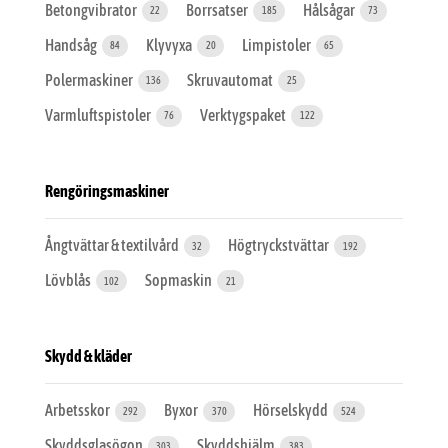
Betongvibrator
Borrsatser
Hålsågar
22
185
73
Handsåg
Klyvyxa
Limpistoler
84
20
65
Polermaskiner
Skruvautomat
136
25
Varmluftspistoler
Verktygspaket
76
122
Rengöringsmaskiner
Ångtvättar & textilvård
Högtryckstvättar
32
192
Lövblås
Sopmaskin
102
21
Skydd & kläder
Arbetsskor
Byxor
Hörselskydd
292
370
524
Skyddsglasögon
Skyddshjälm
303
383