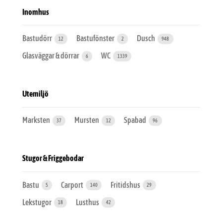
Inomhus
Bastudörr
Bastufönster
Dusch
12
2
948
Glasväggar & dörrar
WC
6
1339
Utemiljö
Marksten
Mursten
Spabad
37
12
96
Stugor & Friggebodar
Bastu
Carport
Fritidshus
5
140
29
Lekstugor
Lusthus
18
42