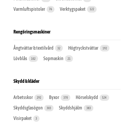
Varmluftspistoler
Verktygspaket
76
122
Rengöringsmaskiner
Ångtvättar & textilvård
Högtryckstvättar
32
192
Lövblås
Sopmaskin
102
21
Skydd & kläder
Arbetsskor
Byxor
Hörselskydd
292
370
524
Skyddsglasögon
Skyddshjälm
303
383
Visirpaket
3