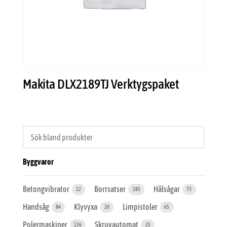
Makita DLX2189TJ Verktygspaket
Byggvaror
Betongvibrator
Borrsatser
Hålsågar
22
185
73
Handsåg
Klyvyxa
Limpistoler
84
20
65
Polermaskiner
Skruvautomat
136
25