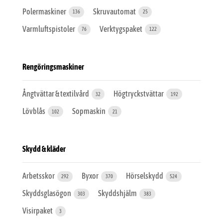
Polermaskiner
Skruvautomat
136
25
Varmluftspistoler
Verktygspaket
76
122
Rengöringsmaskiner
Ångtvättar & textilvård
Högtryckstvättar
32
192
Lövblås
Sopmaskin
102
21
Skydd & kläder
Arbetsskor
Byxor
Hörselskydd
292
370
524
Skyddsglasögon
Skyddshjälm
303
383
Visirpaket
3