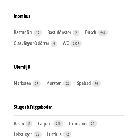
Inomhus
Bastudörr
Bastufönster
Dusch
12
2
948
Glasväggar & dörrar
WC
6
1339
Utemiljö
Marksten
Mursten
Spabad
37
12
96
Stugor & Friggebodar
Bastu
Carport
Fritidshus
5
140
29
Lekstugor
Lusthus
18
42