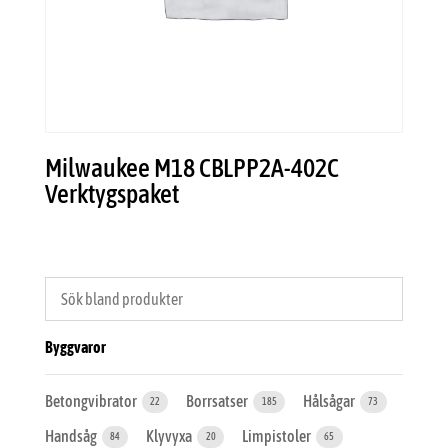
Milwaukee M18 CBLPP2A-402C
Verktygspaket
Byggvaror
Betongvibrator
Borrsatser
Hålsågar
22
185
73
Handsåg
Klyvyxa
Limpistoler
84
20
65