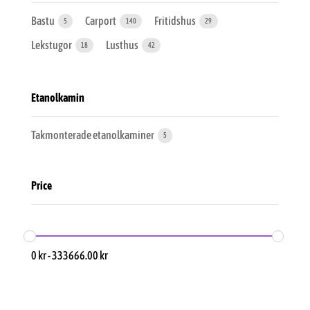
Bastu
Carport
Fritidshus
5
140
29
Lekstugor
Lusthus
18
42
Etanolkamin
Takmonterade etanolkaminer
5
Price
0
kr
-
333666.00
kr