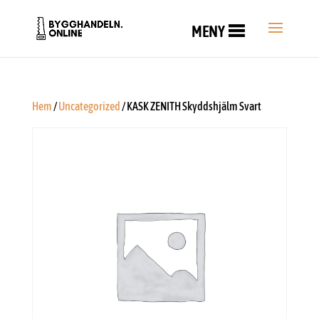
MENY
Hem
/
Uncategorized
/ KASK ZENITH Skyddshjälm Svart