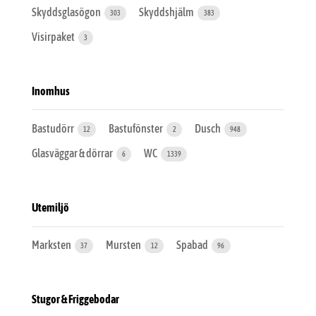
Skyddsglasögon
Skyddshjälm
303
383
Visirpaket
3
Inomhus
Bastudörr
Bastufönster
Dusch
12
2
948
Glasväggar & dörrar
WC
6
1339
Utemiljö
Marksten
Mursten
Spabad
37
12
96
Stugor & Friggebodar