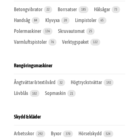
Betongvibrator
Borrsatser
Hålsågar
22
185
73
Handsåg
Klyvyxa
Limpistoler
84
20
65
Polermaskiner
Skruvautomat
136
25
Varmluftspistoler
Verktygspaket
76
122
Rengöringsmaskiner
Ångtvättar & textilvård
Högtryckstvättar
32
192
Lövblås
Sopmaskin
102
21
Skydd & kläder
Arbetsskor
Byxor
Hörselskydd
292
370
524